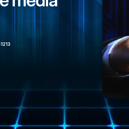
a e media
51213