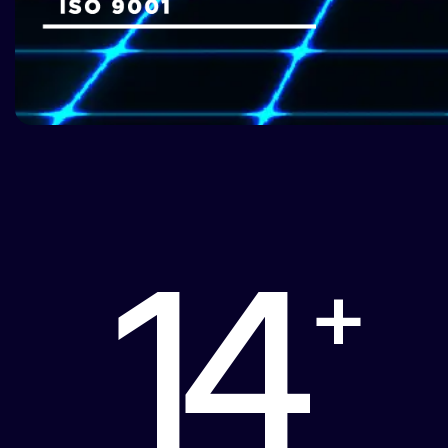
// SERVIZI IT -
18
+